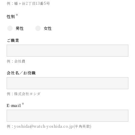
例：幡ヶ谷2丁目13番5号
※
性別
男性
女性
ご職業
例：会社員
会社名／お役職
例：株式会社ヨシダ
※
E-mail
例：yoshida@watch-yoshida.co.jp(半角英数)