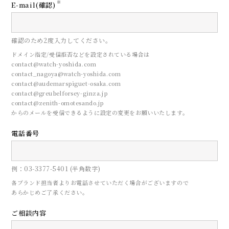
※
E-mail(確認)
確認のため2度入力してください。
ドメイン指定/受信拒否などを設定されている場合は
contact@watch-yoshida.com
contact_nagoya@watch-yoshida.com
contact@audemarspiguet-osaka.com
contact@greubelforsey-ginza.jp
contact@zenith-omotesando.jp
からのメールを受信できるように設定の変更をお願いいたします。
電話番号
CONTACT
例：03-3377-5401 (半角数字)
来店予約
各ブランド担当者よりお電話させていただく場合がございますので
あらかじめご了承ください。
ご相談内容