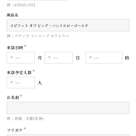
例：6006G-001
商品名
例：パテック フィリップ カラトラバ
※
来店日時
月
日
時
※
来店予定人数
人
※
お名前
例：吉田 太郎(全角)
※
フリガナ