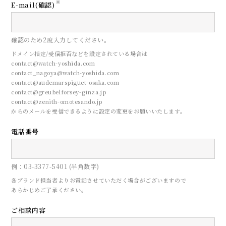
※
E-mail(確認)
確認のため2度入力してください。
ドメイン指定/受信拒否などを設定されている場合は
contact@watch-yoshida.com
contact_nagoya@watch-yoshida.com
contact@audemarspiguet-osaka.com
contact@greubelforsey-ginza.jp
contact@zenith-omotesando.jp
からのメールを受信できるように設定の変更をお願いいたします。
電話番号
CONTACT
例：03-3377-5401 (半角数字)
来店予約
各ブランド担当者よりお電話させていただく場合がございますので
あらかじめご了承ください。
ご相談内容