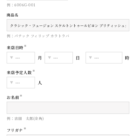
例：6006G-001
商品名
例：パテック フィリップ カラトラバ
※
来店日時
月
日
時
※
来店予定人数
人
※
お名前
例：吉田 太郎(全角)
※
フリガナ