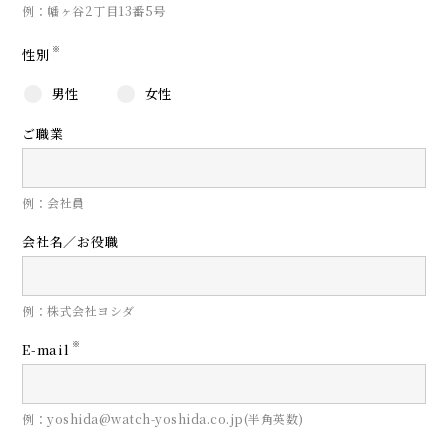
例：幡ヶ谷2丁目13番5号
※
性別
男性
女性
ご職業
例：会社員
会社名／お役職
例：株式会社ヨシダ
※
E-mail
例：yoshida@watch-yoshida.co.jp(半角英数)