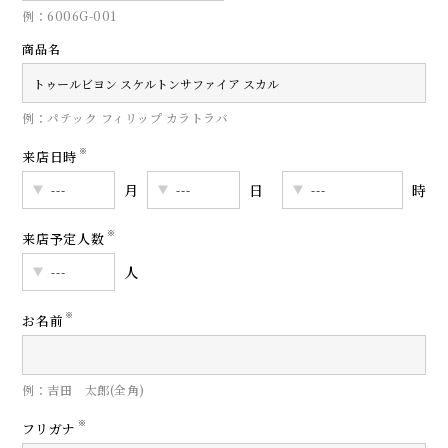
例：6006G-001
商品名
例：パテック フィリップ カラトラバ
※
来店日時
月
日
時
※
来店予定人数
人
※
お名前
例：吉田 太郎(全角)
※
フリガナ