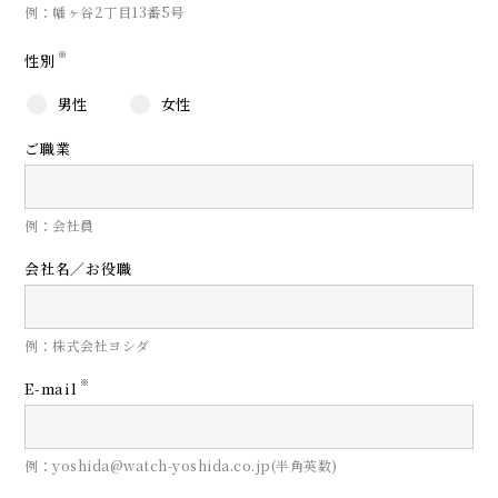
例：幡ヶ谷2丁目13番5号
※
性別
男性
女性
ご職業
例：会社員
会社名／お役職
例：株式会社ヨシダ
※
E-mail
例：yoshida@watch-yoshida.co.jp(半角英数)