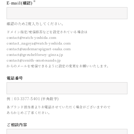
※
E-mail(確認)
確認のため2度入力してください。
ドメイン指定/受信拒否などを設定されている場合は
contact@watch-yoshida.com
contact_nagoya@watch-yoshida.com
contact@audemarspiguet-osaka.com
contact@greubelforsey-ginza.jp
contact@zenith-omotesando.jp
からのメールを受信できるように設定の変更をお願いいたします。
電話番号
CONTACT
例：03-3377-5401 (半角数字)
来店予約
各ブランド担当者よりお電話させていただく場合がございますので
あらかじめご了承ください。
ご相談内容