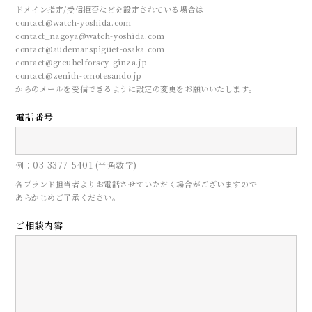
ドメイン指定/受信拒否などを設定されている場合は
contact@watch-yoshida.com
contact_nagoya@watch-yoshida.com
contact@audemarspiguet-osaka.com
contact@greubelforsey-ginza.jp
contact@zenith-omotesando.jp
からのメールを受信できるように設定の変更をお願いいたします。
電話番号
CONTACT
例：03-3377-5401 (半角数字)
各ブランド担当者よりお電話させていただく場合がございますので
あらかじめご了承ください。
来店予約
ご相談内容