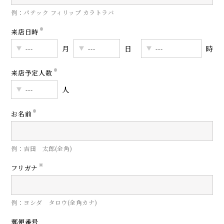
例：パテック フィリップ カラトラバ
※
来店日時
月
日
時
※
来店予定人数
人
※
お名前
例：吉田 太郎(全角)
※
フリガナ
例：ヨシダ タロウ(全角カナ)
郵便番号