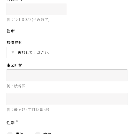
例：151-0072(半角数字)
住所
都道府県
市区町村
例：渋谷区
例：幡ヶ谷2丁目13番5号
※
性別