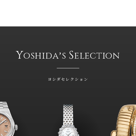
Y
S
oshidaʼs
election
ヨシダセレクション