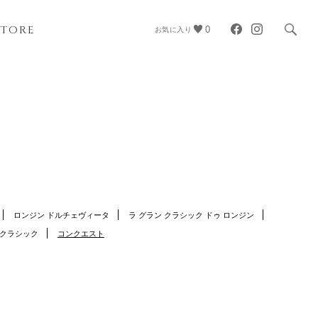
STORE
0
お気に入り
ロンジン ドルチェヴィータ
ラ グラン クラシック ドゥ ロンジン
 クラシック
コンクエスト