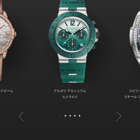
ノクローム
ブルガリ アルミニウム
スピリ
エメラルド
スチール 