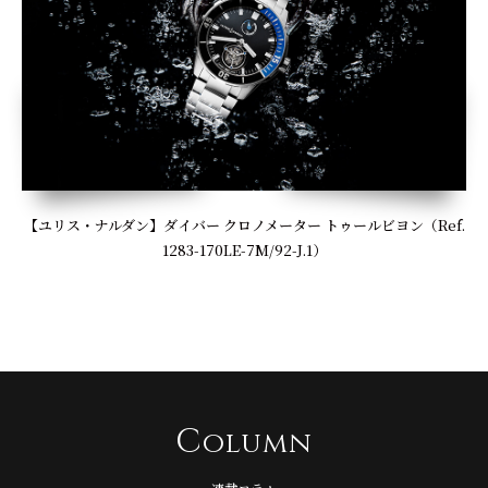
【ユリス・ナルダン】ダイバー クロノメーター トゥールビヨン（Ref.
1283-170LE-7M/92-J.1）
C
olumn