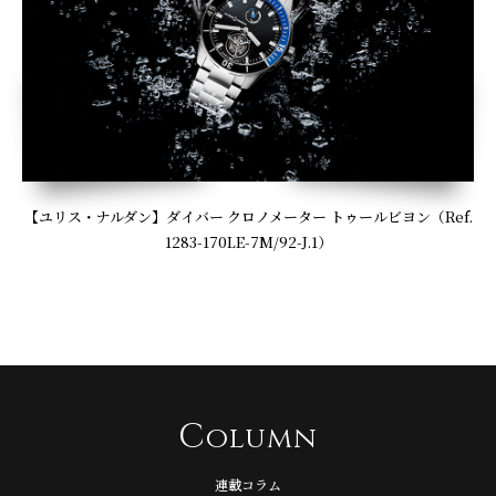
【ユリス・ナルダン】ダイバー クロノメーター トゥールビヨン（Ref.
1283-170LE-7M/92-J.1）
C
olumn
連載コラム