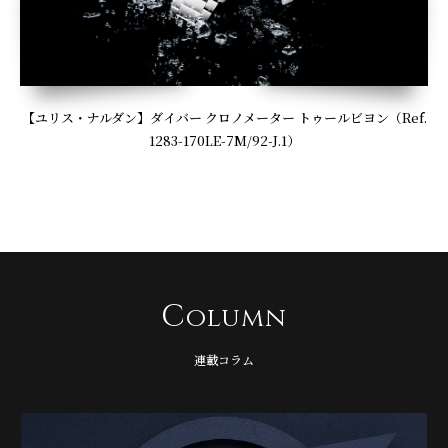
【ユリス・ナルダン】ダイバー クロノメーター トゥールビヨン（Ref.
1283-170LE-7M/92-J.1）
C
olumn
連載コラム