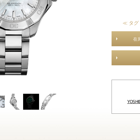
≪ タグ
在
YOSH