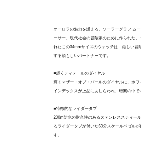
オーロラの魅力を讃える、ソーラーグラフ ムー
ーサー。現代社会の冒険家のために作られた、
れたこの34mmサイズのウォッチは、厳しい冒
する頼もしいパートナーです。
■輝くディテールのダイヤル
輝くマザー・オブ・パールのダイヤルに、ホワ
インデックスが上品にあしらわれ、暗闇の中で
■特徴的なライダータブ
200m防水の耐久性のあるステンレススティー
るライダータブが付いた60分スケールベゼル
す。