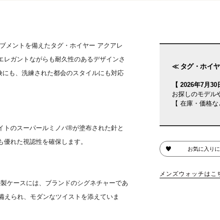
ブメントを備えたタグ・ホイヤー アクアレ
エレガントながらも耐久性のあるデザインさ
≪ タグ・ホイヤ
険にも、洗練された都会のスタイルにも対応
【 2026年7月30日
お探しのモデル
【 在庫・価格な
イトのスーパールミノバ®が塗布された針と
も優れた視認性を確保します。
お気に入りに
メンズウォッチはこ
ル製ケースには、ブランドのシグネチャーであ
が備えられ、モダンなツイストを添えていま