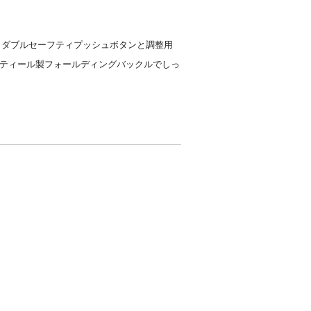
、ダブルセーフティプッシュボタンと調整用
スティール製フォールディングバックルでしっ
。