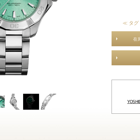
≪ タグ
在
YOSH