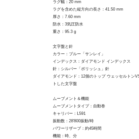
ラグ幅：20 mm
ラグを含めた縦方向の長さ：41.50 mm
厚さ：7.60 mm
防水：3気圧防水
重さ：95.3 g
文字盤と針
カラー：ブルー「サンレイ」
インデックス：ダイアモンド インデックス
針：シルバー「ポリッシュ」針
ダイアモンド：12個のトップ ウェッセルトンVS
トした文字盤
ムーブメント＆機能
ムーブメントタイプ：自動巻
キャリバー：L591
振動数：28'800振動/時
パワーリザーブ：約45時間
機能：時、分