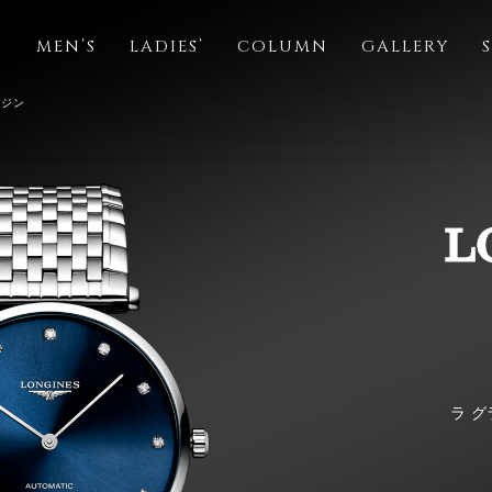
S
MEN’S
LADIES’
COLUMN
GALLERY
ンジン
ラ グ