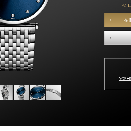
≪ 
在
YOSH