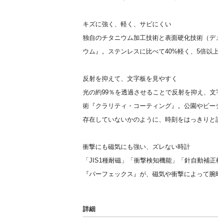
キズに強く、軽く、サビにくい
独自のチタニウム加工技術と表面硬化技術（デ
ウム』。ステンレスに比べて40%軽く、5倍以
反射を抑えて、文字板を見やすく
光の約99％を透過させることで反射を抑え、
術『クラリティ・コーティング』。公園やビー
存在していないかのように、時刻をはっきりと
衝撃にも磁気にも強い、ズレない時計
「JIS1種耐磁」「衝撃検知機能」「針自動補
『パーフェックス』が、磁気や衝撃によって腕
詳細