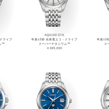
AQ4100-57A
・ドライブ
年差±5秒 光発電エコ・ドライブ
年差±5
ム™
スーパーチタニウム™
ス
￥385,000