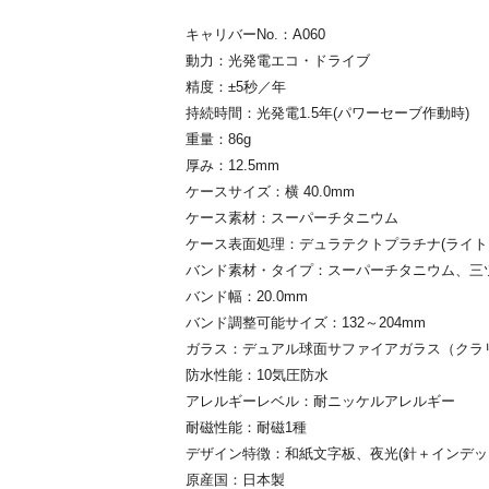
キャリバーNo.：A060
動力：光発電エコ・ドライブ
精度：±5秒／年
持続時間：光発電1.5年(パワーセーブ作動時)
重量：86g
厚み：12.5mm
ケースサイズ：横 40.0mm
ケース素材：スーパーチタニウム
ケース表面処理：デュラテクトプラチナ(ライト
バンド素材・タイプ：スーパーチタニウム、三
バンド幅：20.0mm
バンド調整可能サイズ：132～204mm
ガラス：デュアル球面サファイアガラス（クラ
防水性能：10気圧防水
アレルギーレベル：耐ニッケルアレルギー
耐磁性能：耐磁1種
デザイン特徴：和紙文字板、夜光(針＋インデッ
原産国：日本製