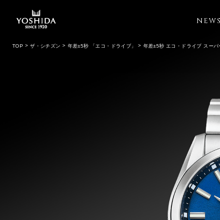
NEW
TOP
ザ・シチズン
年差±5秒 「エコ・ドライブ」
年差±5秒 エコ・ドライブ スー