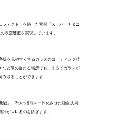
ュラテクト）を施した素材『スーパーチタニ
上の表面硬度を実現しています。
文字板を見やすくするガラスのコーティング技
チなど陽の当たる場所でも、まるでガラスが
読み取ることができます。
正機能」、3つの機能を一体化させた独自技術
時計がズレるのを防ぎます。