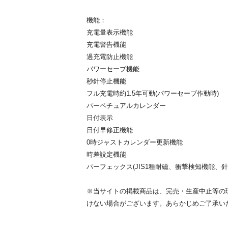
機能：
充電量表示機能
充電警告機能
過充電防止機能
パワーセーブ機能
秒針停止機能
フル充電時約1.5年可動(パワーセーブ作動時)
パーペチュアルカレンダー
日付表示
日付早修正機能
0時ジャストカレンダー更新機能
時差設定機能
パーフェックス(JIS1種耐磁、衝撃検知機能、
※当サイトの掲載商品は、完売・生産中止等の
けない場合がございます。あらかじめご了承い