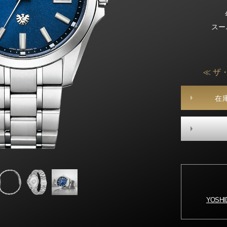
スー
≪ ザ
在
YOSH