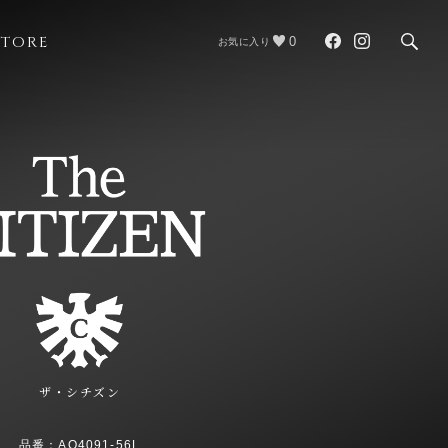
STORE
0
お気に入り
ザ・シチズン
品番：AQ4091-56L