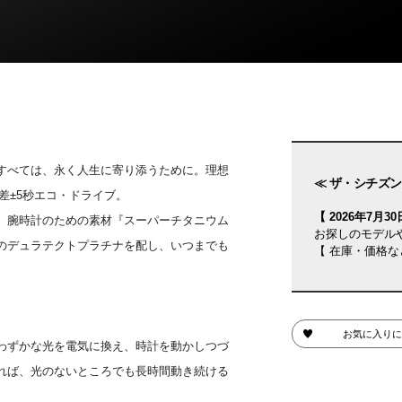
すべては、永く人生に寄り添うために。理想
≪ ザ・シチズン
 年差±5秒エコ・ドライブ。
【 2026年7月30日
、腕時計のための素材『スーパーチタニウム
お探しのモデル
のデュラテクトプラチナを配し、いつまでも
【 在庫・価格な
お気に入りに
わずかな光を電気に換え、時計を動かしつづ
れば、光のないところでも長時間動き続ける