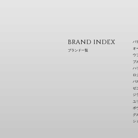
BRAND INDEX
パ
オ
ブランド一覧
ウ
ブ
ハ
ロ
パ
ゼ
ジ
ユ
ボ
グ
シ