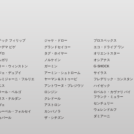
テック フィリップ
ジャケ・ドロー
プロスペックス
ーデマ ピゲ
グランドセイコー
エコ・ドライブ ワン
ブロ
タグ・ホイヤー
オリエントスター
ルガリ
ノルケイン
オシアナス
リー・ウィンストン
ガーミン
G-SHOCK
ジェ・デュブイ
アーミン・シュトローム
サイラス
ルミジャーニ・フルリエ
ヤーマン＆ストゥービ
フレデリック・コンスタン
ニス
アントワーヌ・プレジウソ
ハイゼック
ラール・ペルゴ
ロンジン
ロベルト・カヴァリ バイ
フランク・ミュラー
リス・ナルダン
クレドール
センチュリー
ヴェ
アストロン
ウェレンドルフ
ルーベル・フォルセイ
カンパノラ
ダミアーニ
ョパール
ザ・シチズン