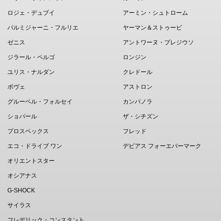
ロジェ・デュブイ
アーミン・シュトローム
パルミジャーニ・フルリエ
ヤーマン＆ストゥービ
ゼニス
アントワーヌ・プレジウソ
ジラール・ペルゴ
ロンジン
ユリス・ナルダン
クレドール
ボヴェ
アストロン
グルーベル・フォルセイ
カンパノラ
ショパール
ザ・シチズン
プロスペックス
フレッド
エコ・ドライブ ワン
デビアス フォーエバーマーク
オリエントスター
オシアナス
G-SHOCK
サイラス
フレデリック・コンスタント