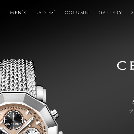
S
MEN’S
LADIES’
COLUMN
GALLERY
プ