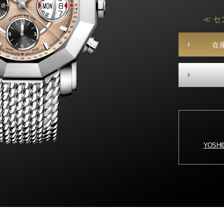
≪ セ
在
YOSH