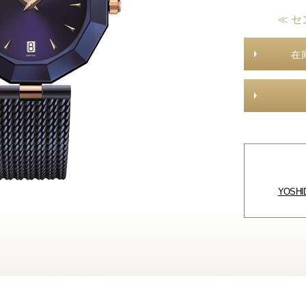
≪ セ
在
YOSH