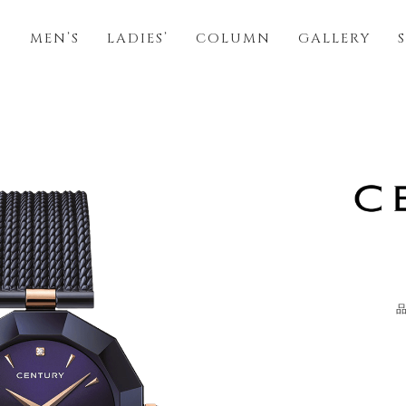
S
MEN’S
LADIES’
COLUMN
GALLERY
品