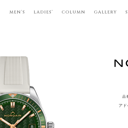
S
MEN’S
LADIES’
COLUMN
GALLERY
品番
アド