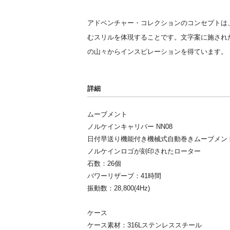
アドベンチャー・コレクションのコンセプトは
むスリルを体現することです。文字案に施され
の山々からインスピレーションを得ています。
詳細
ムーブメント
ノルケインキャリバー NN08
日付早送り機能付き機械式自動巻きムーブメン
ノルケインロゴが刻印されたローター
石数：26個
パワーリザーブ：41時間
振動数：28,800(4Hz)
ケース
ケース素材：316Lステンレススチール