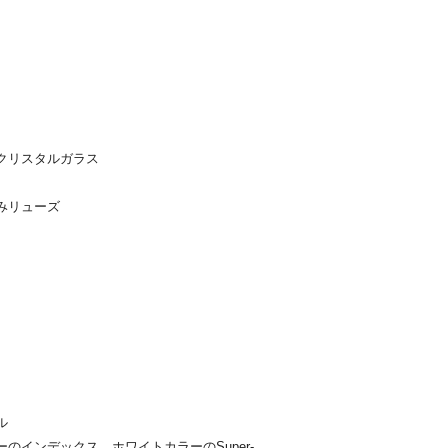
クリスタルガラス
みリューズ
ル
インデックス、ホワイトカラーのSuper-