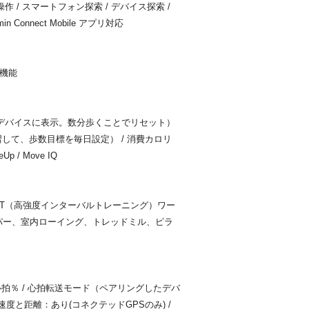
 / スマートフォン探索 / デバイス探索 /
n Connect Mobile アプリ対応
出機能
とデバイスに表示。数分歩くことでリセット）
して、歩数目標を毎日設定） / 消費カロリ
 / Move IQ
IT（高強度インターバルトレーニング）ワー
パー、室内ローイング、トレッドミル、ピラ
最大心拍％ / 心拍転送モード（ペアリングしたデバ
S速度と距離：あり(コネクテッドGPSのみ) /