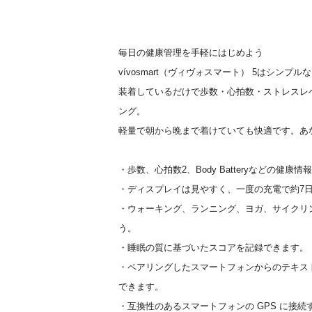
毎日の健康管理を手軽にはじめよう
vívosmart（ヴィヴォスマート） 5はシン
装着しているだけで歩数・心拍数・ストレスレ
ング。
軽量で朝から晩まで着けていても快適です。あ
・歩数、心拍数2、Body Batteryなどの健
・ディスプレイは見やすく、一度の充電で約7
・ウォーキング、ランニング、ヨガ、サイクリ
う。
・睡眠の質に基づいたスコアを記録できます。
・ペアリングしたスマートフォンからのテキス
できます。
・互換性のあるスマートフォンの GPS に接