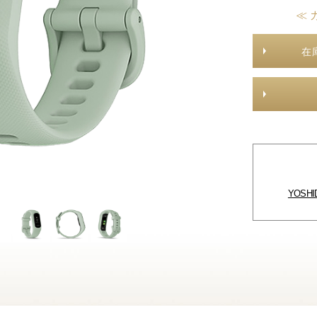
≪ 
在
YOSH