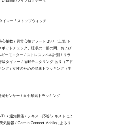
、14日間のライフログデータ
 タイマー / ストップウォッチ
心拍数 / 異常心拍アラート あり（上限/下
り（スポットチェック、睡眠の一部の間、および
エネルギーモニター / ストレスレベル計測 / リラ
呼吸タイマー / 睡眠モニタリング あり（アド
ッキング / 女性のための健康トラッキング（生
 / 環境光センサー / 血中酸素トラッキング
 ANT+ / 通知機能 / テキスト応答/テキストによ
報 / Garmin Connect Mobileによるリ