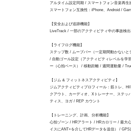
アルタイム設定同期 / スマートフォン音楽再生操作
スマートフォン互換性：iPhone、Android / Garmi
【安全および追跡機能】
LiveTrack / 一部のアクティビティ中の事故検
【ライフログ機能】
ステップ数 / ムーブバー（一定期間動かない
/ 自動ゴール設定（アクティビティレベルを学習
ー（心拍ベース） / 移動距離 / 週間運動量 / TrueUp
【ジム & フィットネスアクティビティ】
ジムアクティビティプロフィール：筋トレ、HI
クアウト、カーディオ、Xトレーナー、ステッ
ティス、ヨガ / REP カウント
【トレーニング、計画、分析機能】
心拍ゾーン / HRアラート / HRカロリー / 
イスにANT+を介してHRデータを送信） / GP