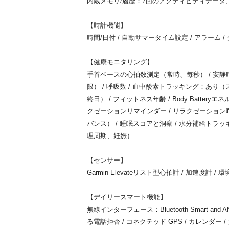
内蔵メモリ/履歴：7回のアクティビティデータ
【時計機能】
時間/日付 / 自動サマータイム設定 / アラーム /
【健康モニタリング】
手首ベースの心拍数測定（常時、毎秒） / 安静時
限） / 呼吸数 / 血中酸素トラッキング：あ
終日） / フィットネス年齢 / Body Battery
クゼーションリマインダー / リラクゼーション
バンス） / 睡眠スコアと洞察 / 水分補給トラ
理周期、妊娠）
【センサー】
Garmin Elevateリスト型心拍計 / 加速度計
【デイリースマート機能】
無線インターフェース：Bluetooth Smart and
る電話拒否 / コネクテッド GPS / カレンダー / 天気情