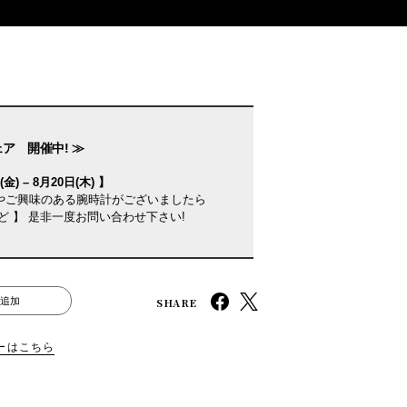
ェア 開催中! ≫
金) – 8月20日(木) 】
やご興味のある腕時計がございましたら
ど 】 是非一度お問い合わせ下さい!
SHARE
追加
ーはこちら