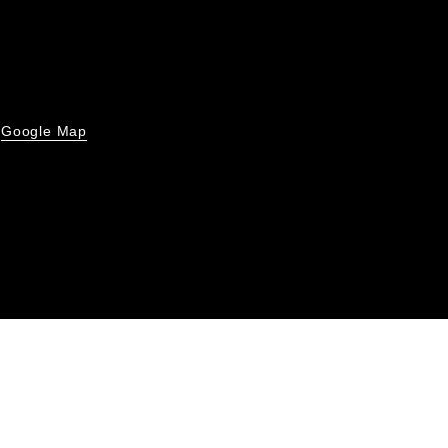
Google Map
号