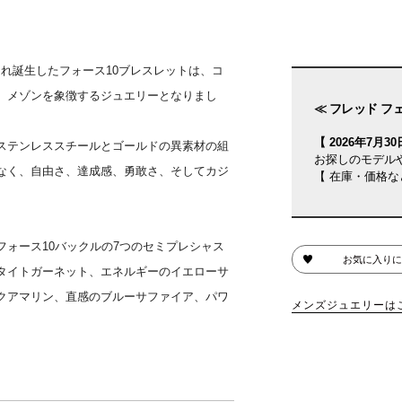
され誕生したフォース10ブレスレットは、コ
、メゾンを象徴するジュエリーとなりまし
≪ フレッド フ
【 2026年7月30日
ステンレススチールとゴールドの異素材の組
お探しのモデル
なく、自由さ、達成感、勇敢さ、そしてカジ
【 在庫・価格な
ォース10バックルの7つのセミプレシャス
お気に入りに
タイトガーネット、エネルギーのイエローサ
クアマリン、直感のブルーサファイア、パワ
メンズジュエリーは