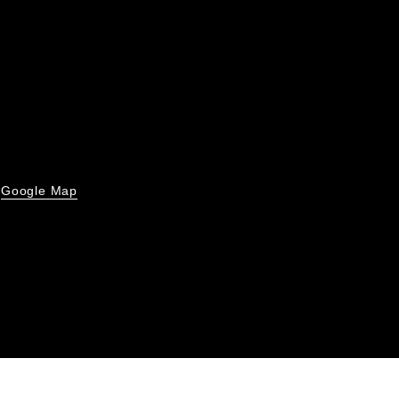
Google Map
号