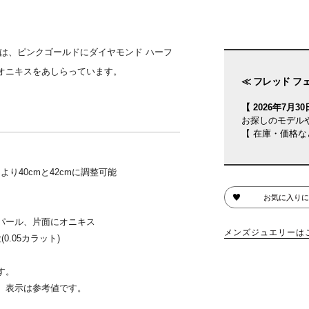
は、ピンクゴールドにダイヤモンド ハーフ
オニキスをあしらっています。
≪ フレッド フ
【 2026年7月30日
お探しのモデル
【 在庫・価格な
り40cmと42cmに調整可能
お気に入りに
パール、片面にオニキス
メンズジュエリーは
.05カラット)
す。
、表示は参考値です。