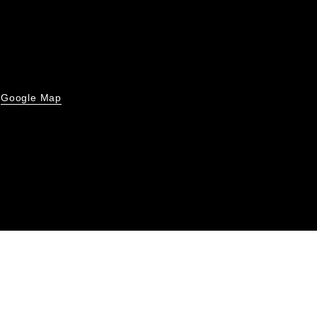
Google Map
号