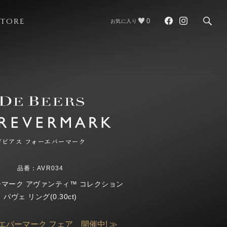
STORE
0
お気に入り
デビアス フォーエバーマーク
品番：AVR034
マーク アヴァンティ™ コレクション
パヴェ リング(0.30ct)
エバーマーク フェア 開催中! ≫