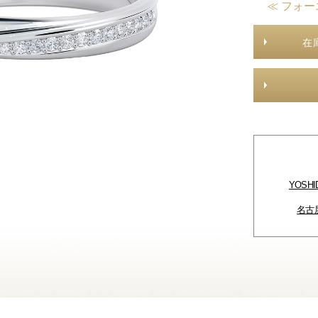
≪ フォー
在
YOSH
名古屋