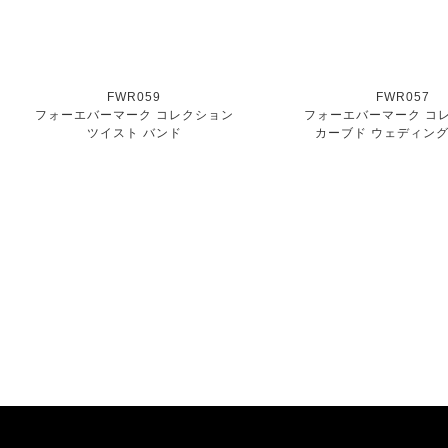
FWR059
FWR057
フォーエバーマーク コレクション
フォーエバーマーク コ
ツイスト バンド
カーブド ウェディング