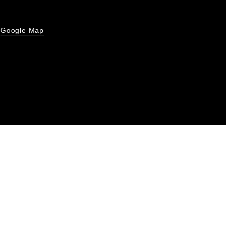
Google Map
号