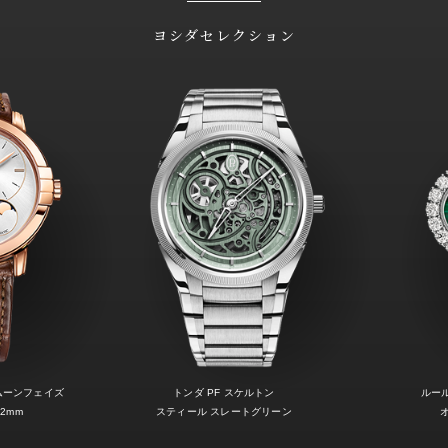
ヨシダセレクション
ムーンフェイズ
トンダ PF スケルトン
ルー
2mm
スティール スレートグリーン