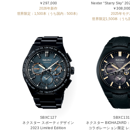
￥297,000
Nexter “Starry Sky”
2026年新作
￥308,00
世界限定：1,500本（うち国内：500本）
2025年モデ
世界限定1,500本（うち
SBXC127
SBXC131
ネクスター スポーティデザイン
ネクスター BIOHAZARD：D
2023 Limited Edition
コラボレーション限定 