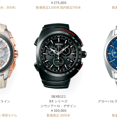
0
￥275,000
内：300本）
数量限定1,500本 国内限定700本
数量
SBXB121
ンライン
8X シリーズ
グローバルラ
ジウジアーロ・デザイン
0
￥330,000
ン専用モデル
数量限定 3000本
数量