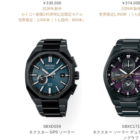
￥330,000
￥374,00
2026年新作
2026年新
セイコー創業145周年記念限定モデル
世界限定1,450本（うち
世界限定：2,000本（うち国内：800本）
SBXD039
SBXC171
ネクスタ― GPS ソーラー
ネクスター ソーラー デ
ノグラフ