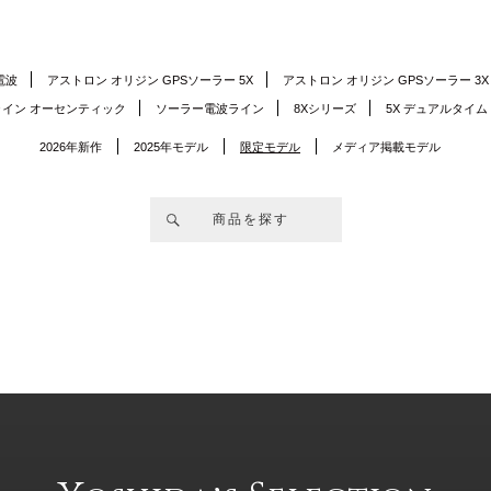
電波
アストロン オリジン GPSソーラー 5X
アストロン オリジン GPSソーラー 3X
イン オーセンティック
ソーラー電波ライン
8Xシリーズ
5X デュアルタイム
2026年新作
2025年モデル
限定モデル
メディア掲載モデル
商品を探す