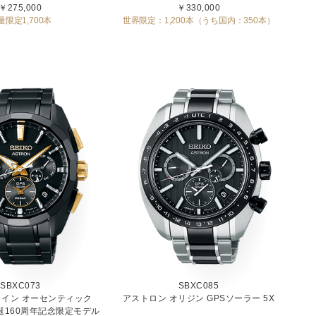
￥275,000
￥330,000
量限定1,700本
世界限定：1,200本（うち国内：350本）
SBXC073
SBXC085
イン オーセンティック
アストロン オリジン GPSソーラー 5X
誕160周年記念限定モデル