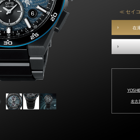
≪ セイコ
在
YOSH
名古屋