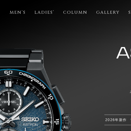
S
MEN’S
LADIES’
COLUMN
GALLERY
2026年新作