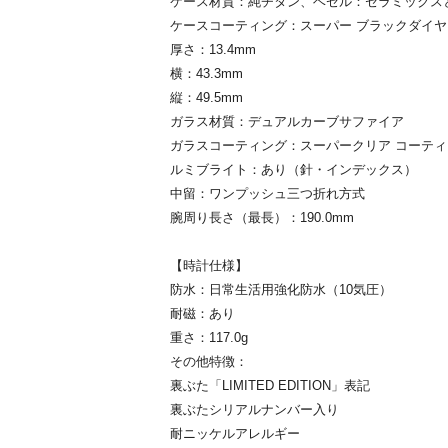
ケース材質：純チタン、ベゼル：セラミックス
ケースコーティング：スーパー ブラックダイヤ
厚さ：13.4mm
横：43.3mm
縦：49.5mm
ガラス材質：デュアルカーブサファイア
ガラスコーティング：スーパークリア コーティ
ルミブライト：あり（針・インデックス）
中留：ワンプッシュ三つ折れ方式
腕周り長さ（最長）：190.0mm
【時計仕様】
防水：日常生活用強化防水（10気圧）
耐磁：あり
重さ：117.0g
その他特徴：
裏ぶた「LIMITED EDITION」表記
裏ぶたシリアルナンバー入り
耐ニッケルアレルギー