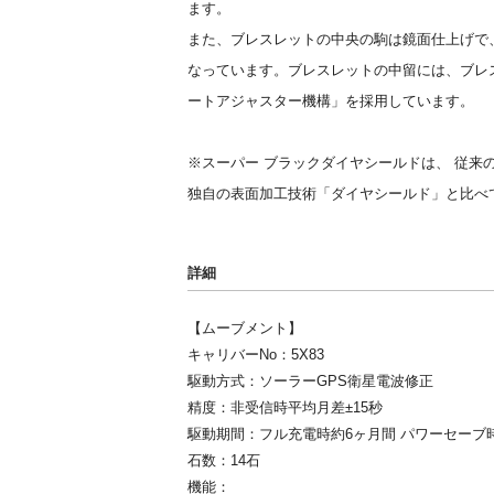
ます。
また、ブレスレットの中央の駒は鏡面仕上げで
なっています。ブレスレットの中留には、ブレ
ートアジャスター機構」を採用しています。
※スーパー ブラックダイヤシールドは、 従来
独自の表面加工技術「ダイヤシールド」と比べて
詳細
【ムーブメント】
キャリバーNo：5X83
駆動方式：ソーラーGPS衛星電波修正
精度：非受信時平均月差±15秒
駆動期間：フル充電時約6ヶ月間 パワーセーブ
石数：14石
機能：