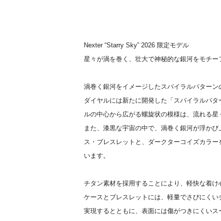
Nexter “Starry Sky” 2026 限定モデル
星々が渦を巻く、壮大で神秘的な銀河をモチー
渦巻く銀河をイメージしたスパイラルパターン
ダイヤルには新たに開発した「スパイラルパタ
ルの中心から広がる螺旋状の模様は、流れる星
また、漆黒な宇宙の中で、渦巻く銀河が浮かび
ス・ブレスレットと、ダークターコイズカラー
います。
チタン素材を採用することにより、軽快な着け
ケースとブレスレットには、軽量でさびにくい
実現するとともに、表面には傷がつきにくいス