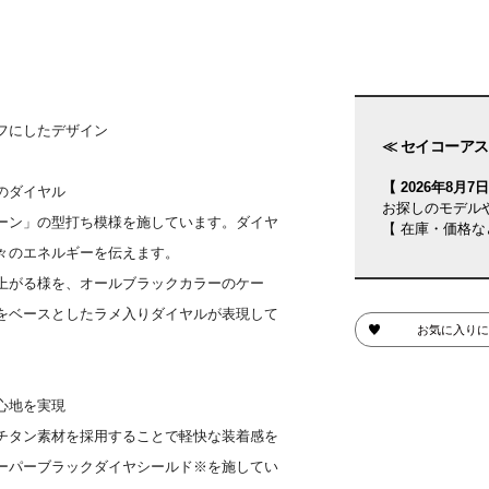
フにしたデザイン
≪ セイコーアス
【 2026年8月7日(
のダイヤル
お探しのモデル
ーン」の型打ち模様を施しています。ダイヤ
【 在庫・価格な
々のエネルギーを伝えます。
上がる様を、オールブラックカラーのケー
をベースとしたラメ入りダイヤルが表現して
お気に入りに
心地を実現
チタン素材を採用することで軽快な装着感を
ーパーブラックダイヤシールド※を施してい