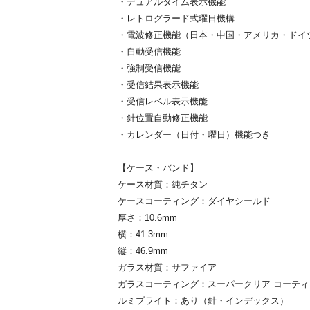
・デュアルタイム表示機能
・レトログラード式曜日機構
・電波修正機能（日本・中国・アメリカ・ドイ
・自動受信機能
・強制受信機能
・受信結果表示機能
・受信レベル表示機能
・針位置自動修正機能
・カレンダー（日付・曜日）機能つき
【ケース・バンド】
ケース材質：純チタン
ケースコーティング：ダイヤシールド
厚さ：10.6mm
横：41.3mm
縦：46.9mm
ガラス材質：サファイア
ガラスコーティング：スーパークリア コーティ
ルミブライト：あり（針・インデックス）