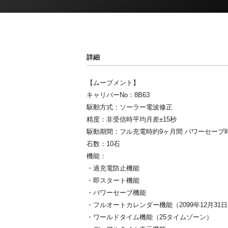
詳細
【ムーブメント】
キャリバーNo：8B63
駆動方式：ソーラー電波修正
精度：非受信時平均月差±15秒
駆動期間：フル充電時約9ヶ月間 パワーセーブ
石数：10石
機能：
・過充電防止機能
・即スタート機能
・パワーセーブ機能
・フルオートカレンダー機能（2099年12月31
・ワールドタイム機能（25タイムゾーン）