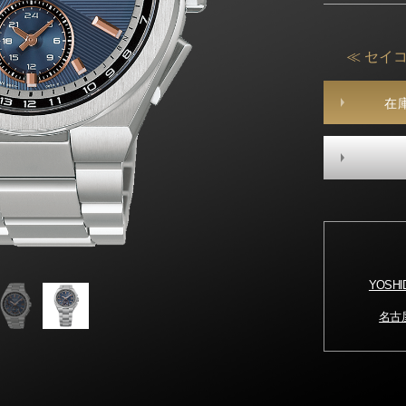
≪ セイコ
在
YOSH
名古屋