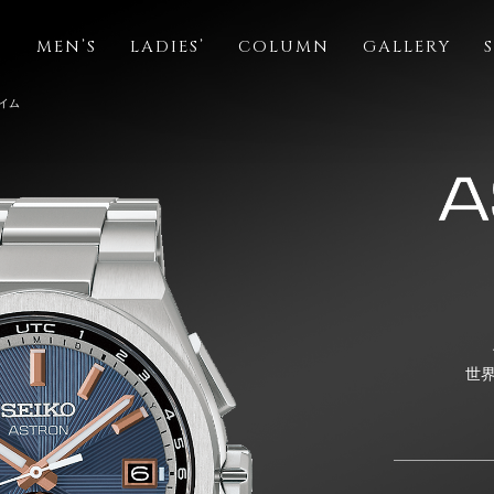
S
MEN’S
LADIES’
COLUMN
GALLERY
イム
世