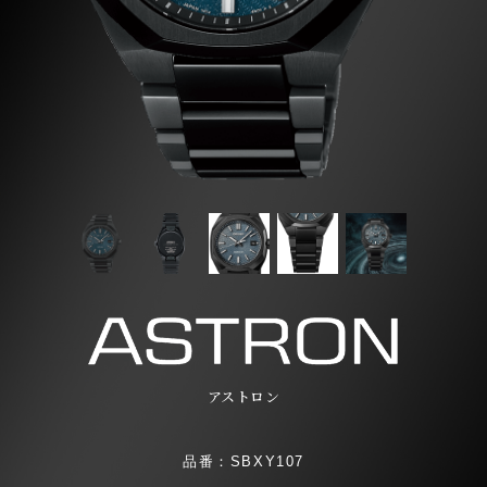
アストロン
品番：SBXY107