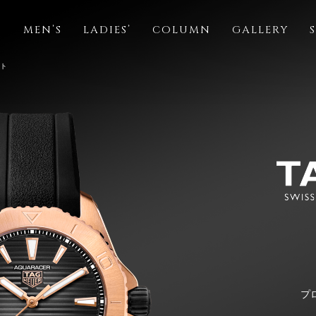
S
MEN’S
LADIES’
COLUMN
GALLERY
イト
プ