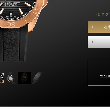
≪ タグ
在
YOSH