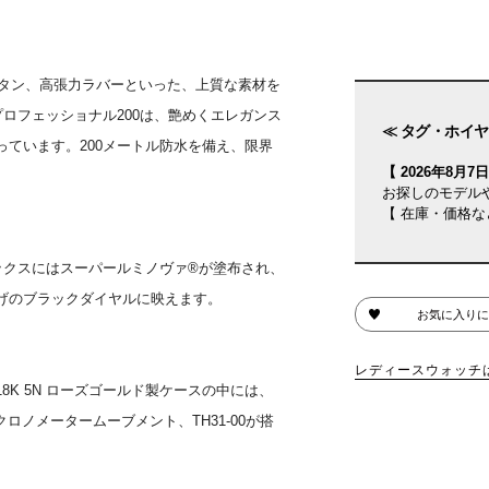
2チタン、高張力ラバーといった、上質な素材を
プロフェッショナル200は、艶めくエレガンス
≪ タグ・ホイヤ
ています。200メートル防水を備え、限界
【 2026年8月7日(
お探しのモデル
【 在庫・価格な
デックスにはスーパールミノヴァ®が塗布され、
げのブラックダイヤルに映えます。
お気に入りに
レディースウォッチ
K 5N ローズゴールド製ケースの中には、
ロノメータームーブメント、TH31-00が搭