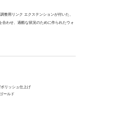
と調整用リンク エクステンションが付いた、
を合わせ、過酷な状況のために作られたウォ
ン/ポリッシュ仕上げ
ズゴールド