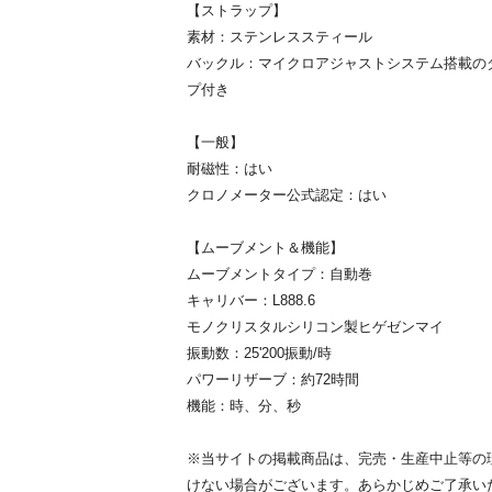
【ストラップ】
素材：ステンレススティール
バックル：マイクロアジャストシステム搭載の
プ付き
【一般】
耐磁性：はい
クロノメーター公式認定：はい
【ムーブメント＆機能】
ムーブメントタイプ：自動巻
キャリバー：L888.6
モノクリスタルシリコン製ヒゲゼンマイ
振動数：25'200振動/時
パワーリザーブ：約72時間
機能：時、分、秒
※当サイトの掲載商品は、完売・生産中止等の
けない場合がございます。あらかじめご了承い