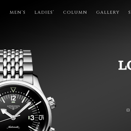
S
MEN’S
LADIES’
COLUMN
GALLERY
ロ