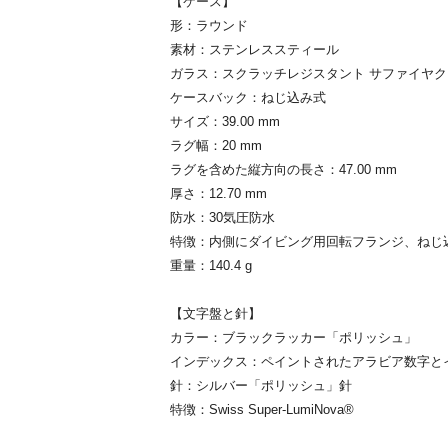
【ケース】
形：ラウンド
素材：ステンレススティール
ガラス：スクラッチレジスタント サファイヤ
ケースバック：ねじ込み式
サイズ：39.00 mm
ラグ幅：20 mm
ラグを含めた縦方向の長さ：47.00 mm
厚さ：12.70 mm
防水：30気圧防水
特徴：内側にダイビング用回転フランジ、ねじ
重量：140.4 g
【文字盤と針】
カラー：ブラックラッカー「ポリッシュ」
インデックス：ペイントされたアラビア数字と
針：シルバー「ポリッシュ」針
特徴：Swiss Super-LumiNova®