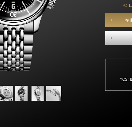
≪ 
在
YOSH