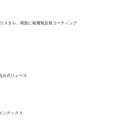
クリスタル、両面に複層無反射コーティング
込み式リューズ
インデックス