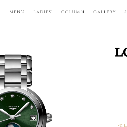
S
MEN’S
LADIES’
COLUMN
GALLERY
≪ 