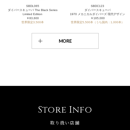
SBDL065
SBDC123
ダイバースキューバ The Black Series
ダイバースキューバ
Limited Edition
1970 メカニカルダイバーズ 現代デザイン
￥83,600
￥165,000
世界限定3,500本
世界限定5,500本（うち国内：1,000本）
MORE
Store Info
取り扱い店舗