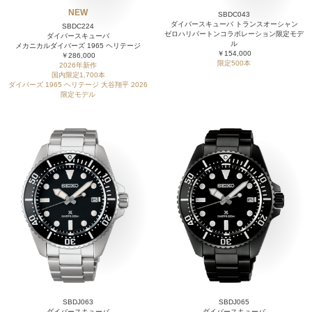
NEW
SBDC043
ダイバースキューバ トランスオーシャン
SBDC224
ゼロハリバートンコラボレーション限定モデ
ダイバースキューバ
ル
メカニカルダイバーズ 1965 ヘリテージ
￥154,000
￥286,000
限定500本
2026年新作
国内限定1,700本
ダイバーズ 1965 ヘリテージ 大谷翔平 2026
限定モデル
SBDJ063
SBDJ065
ダイバースキューバ
ダイバースキューバ