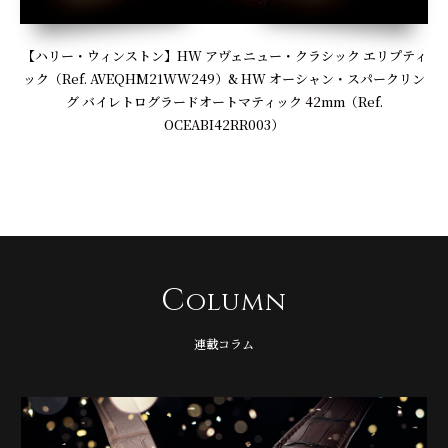
【ハリー・ウィンストン】HW アヴェニュー・クラシック エリプティ
ック（Ref. AVEQHM21WW249）& HW オーシャン・スパークリン
グ バイレトログラードオートマティック 42mm（Ref.
OCEABI42RR003）
C
olumn
連載コラム