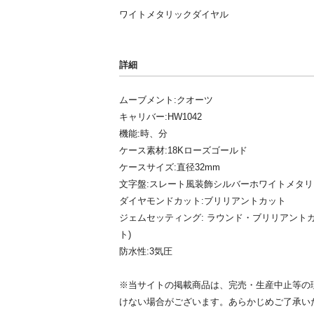
ワイトメタリックダイヤル
詳細
ムーブメント:クオーツ
キャリバー:HW1042
機能:時、分
ケース素材:18Kローズゴールド
ケースサイズ:直径32mm
文字盤:スレート風装飾シルバーホワイトメタ
ダイヤモンドカット:ブリリアントカット
ジェムセッティング: ラウンド・ブリリアントカッ
ト)
防水性:3気圧
※当サイトの掲載商品は、完売・生産中止等の
けない場合がございます。あらかじめご了承い