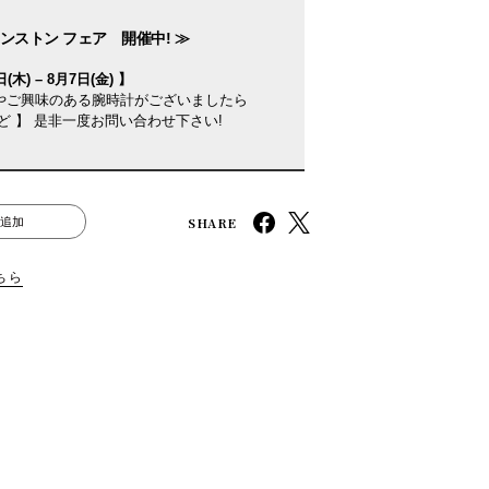
ンストン フェア 開催中! ≫
(木) – 8月7日(金) 】
やご興味のある腕時計がございましたら
ど 】 是非一度お問い合わせ下さい!
SHARE
追加
ちら