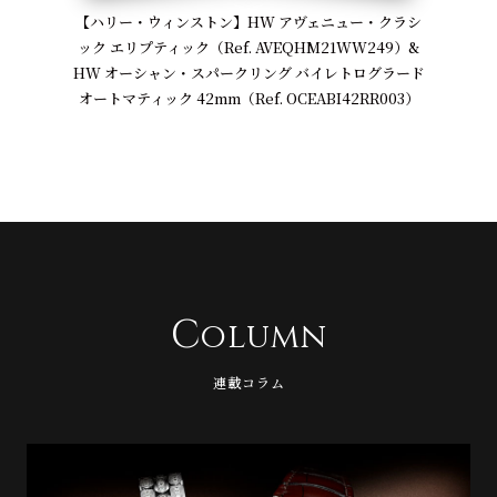
【ハリー・ウィンストン】HW アヴェニュー・クラシ
ック エリプティック（Ref. AVEQHM21WW249）&
HW オーシャン・スパークリング バイレトログラード
オートマティック 42mm（Ref. OCEABI42RR003）
C
olumn
連載コラム