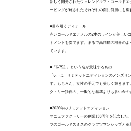
新しく開発されたウェレンドルフ・コールドエ
ービングが施されたそれぞれの面に何層にも重
■目を引くディテール
赤いコールドエナメルの2本のラインが美しい
トメントを奏でます。まるで高精度の機器のよ
ています。
■「6-752.」という名が意味するもの
「6」は、リミテッドエディションのメンズリ
す。もちろん、女性の手元でも美しく輝きます。
クトリー独自の、一般的な基準よりも多い金の
■2026年のリミテッドエディション
マニュファクトリーの創業133周年を記念した、
フのゴールドスミスのクラフツマンシップと革新