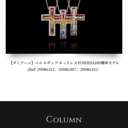
【ダミアーニ】ベル エポック ネックレスYOSHIDA100周年モデル
(Ref. 20086312、20086307、20086311）
C
olumn