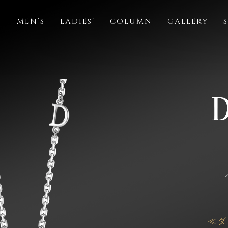
S
MEN’S
LADIES’
COLUMN
GALLERY
≪ ダ