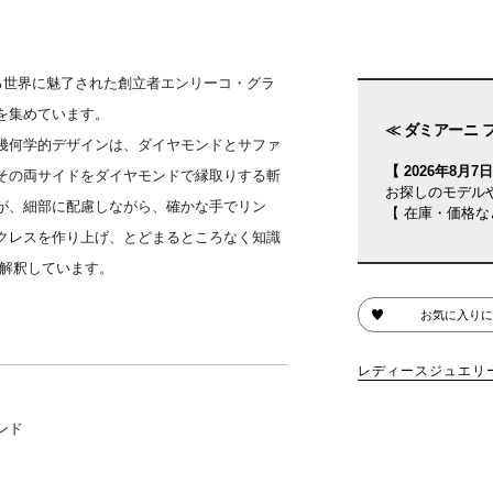
る世界に魅了された創立者エンリーコ・グラ
を集めています。
≪ ダミアーニ 
幾何学的デザインは、ダイヤモンドとサファ
【 2026年8月7日(
その両サイドをダイヤモンドで縁取りする斬
お探しのモデル
が、細部に配慮しながら、確かな手でリン
【 在庫・価格な
クレスを作り上げ、とどまるところなく知識
に解釈しています。
お気に入りに
レディースジュエリ
ンド