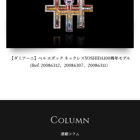
【ダミアーニ】ベル エポック ネックレスYOSHIDA100周年モデル
(Ref. 20086312、20086307、20086311）
C
olumn
連載コラム