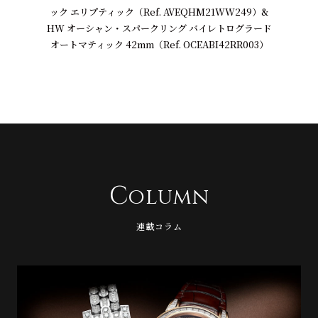
ック エリプティック（Ref. AVEQHM21WW249）&
HW オーシャン・スパークリング バイレトログラード
オートマティック 42mm（Ref. OCEABI42RR003）
C
olumn
連載コラム