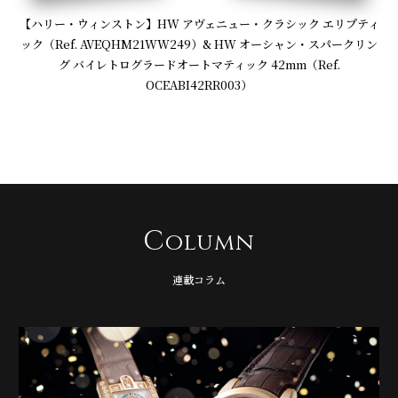
【ハリー・ウィンストン】HW アヴェニュー・クラシック エリプティ
ック（Ref. AVEQHM21WW249）& HW オーシャン・スパークリン
グ バイレトログラードオートマティック 42mm（Ref.
OCEABI42RR003）
C
olumn
連載コラム