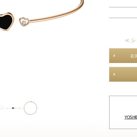
≪ シ
在
YOSH