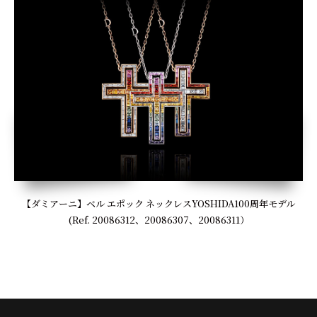
【ダミアーニ】ベル エポック ネックレスYOSHIDA100周年モデル
(Ref. 20086312、20086307、20086311）