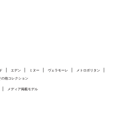
ド
エデン
ミヌー
ヴェラモーレ
メトロポリタン
その他コレクション
メディア掲載モデル