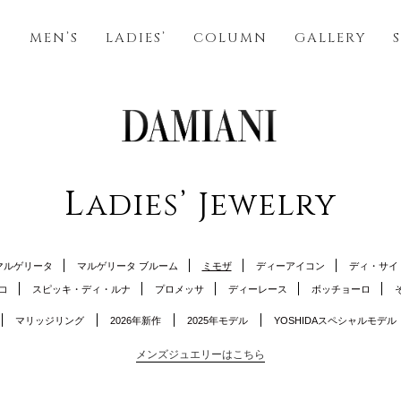
S
MEN’S
LADIES’
COLUMN
GALLERY
L
adies’ Jewelry
マルゲリータ
マルゲリータ ブルーム
ミモザ
ディーアイコン
ディ・サイ
コ
スピッキ・ディ・ルナ
プロメッサ
ディーレース
ボッチョーロ
マリッジリング
2026年新作
2025年モデル
YOSHIDAスペシャルモデル
メンズジュエリーはこちら