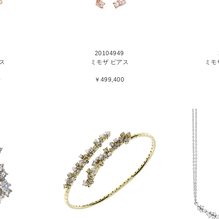
8
20104949
ス
ミモザ ピアス
ミモ
0
￥499,400