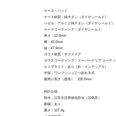
ケース・バンド
ケース材質：純チタン（ダイヤシールド）
ベゼル：アルミと純チタン（ダイヤシールド）
ケースコーティング：ダイヤシールド
厚さ：12.0mm
横：42.0mm
縦：47.9mm
ガラス材質：サファイア
ガラスコーティング：スーパークリア コーティ
ルミブライト：あり（針・インデックス）
中留：ワンプッシュ三つ折れ方式
腕周り長さ（最長）：200.0mm
時計仕様
防水：日常生活用強化防水（10気圧）
耐磁：あり
重さ：107.0g