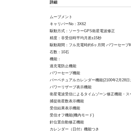
詳細
ムーブメント
キャリバーNo：3X62
駆動方式：ソーラーGPS衛星電波修正
精度：非受信時平均月差±15秒
駆動期間：フル充電時約6ヶ月間 パワーセーブ
石数：10石
機能：
過充電防止機能
パワーセーブ機能
パーペチュアルカレンダー機能(2100年2月28日
パワーリザーブ表示機能
衛星電波受信によるタイムゾーン修正機能・ス
捕捉衛星数表示機能
受信結果表示機能
受信オフ機能(機内モード)
針位置自動修正機能
カレンダー（日付）機能つき