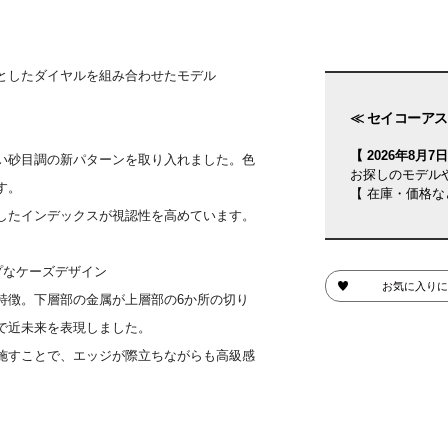
としたダイヤルを組み合わせたモデル
≪ セイコーアス
【 2026年8月7日(
い砂目調の新パターンを取り入れました。色
お探しのモデル
す。
【 在庫・価格な
したインデックスが視認性を高めています。
プなケーズデザイン
お気に入りに
特徴。下層部の金属が上層部の6か所の切り
で近未来を表現しました。
施すことで、エッジが際立ちながらも高級感