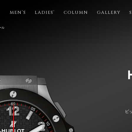
S
MEN’S
LADIES’
COLUMN
GALLERY
ール
ビ