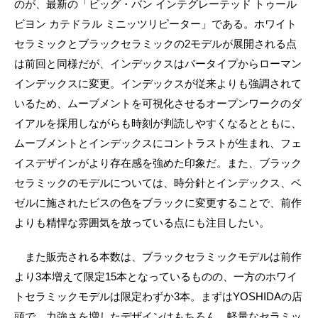
のが、最新の「ビッグ・バン インテグレーテッド トゥール
ビヨン カテドラル ミニッツリピーター」である。ホワイト
セラミックとブラックセラミックの2モデルが展開される点
は前回と同様だが、インデックスはバータイプからローマン
インデックスに変更。インデックスが従来よりも強調されて
いるため、ムーブメントを可視化させるオープンワークのダ
イアルを採用しながらも時刻が判読しやすくなるとともに、
ムーブメントとインデックスにコントラストが生まれ、フェ
イスデザインがより存在感を強めた印象だ。また、ブラック
セラミックのモデルについては、時分針とインデックス、ベ
ゼルに施されたビスの色をブラックに変更することで、前作
よりも精悍な雰囲気を放っている点にも注目したい。
また販売される本数は、ブラックセラミックモデルは前作
より3本増えて限定15本となっているものの、一方のホワイ
トセラミックモデルは限定わずか3本。まずはYOSHIDAの店
頭で、力強さを増したデザインはもちろん、軽量なセラミッ