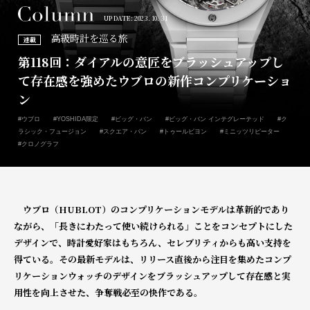
UP DATE: 2023. 10. 31
高級時計を巡る旅
連載
第118回：ダイアルの意匠をブラッシュアップし
て存在感を強めたウブロの新作コンプリケーショ
ン
#ウブロ
#YOSHIDA限定
#ビッグ・バン
#ビッグ・バン インテグレーテッド
#ク
ラシック・フュージョン
#スクエア・バン
#トゥールビヨン
#ミニッツリピーター
#クロノグラフ
ウブロ（HUBLOT）のコンプリケーションモデルは革新的であり
ながら、「長きにわたって使い続けられる」ことを
コンセプトにした
デザインで、時計愛好家はもちろん、セレブリティからも高い支持を
得ている。
その最新モデルは、リリース直後から注目を集めたコンプ
リケーションウォッチのデザインを
ブラッシュアップして存在感と実
用性を向上させた、争奪戦必至の快作である。