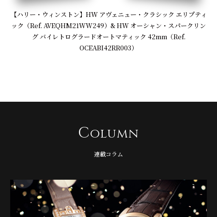
【ハリー・ウィンストン】HW アヴェニュー・クラシック エリプティ
ック（Ref. AVEQHM21WW249）& HW オーシャン・スパークリン
グ バイレトログラードオートマティック 42mm（Ref.
OCEABI42RR003）
C
olumn
連載コラム