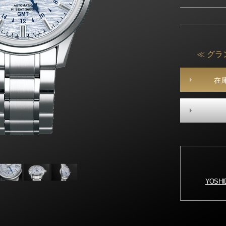
≪ グラ
在
YOSH