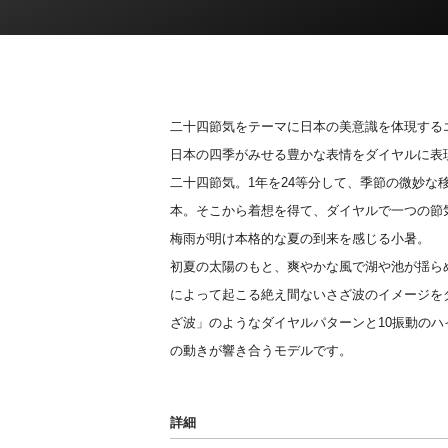
二十四節気をテーマに日本の美意識を体現する
日本の四季がみせる豊かな表情をダイヤルに表
二十四節気。1年を24等分して、季節の微妙な
本。そこから着想を得て、ダイヤルで一つの節
梅雨が明け本格的な夏の到来を感じる小暑。
初夏の太陽のもと、爽やかな風で湖や池が揺らめ
によって起こる絶え間ないさざ波のイメージを
ざ波」のようなダイヤルパターンと10振動の
の動きが響き合うモデルです。
詳細