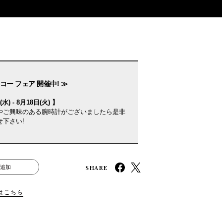
コー フェア 開催中! ≫
水) - 8月18日(火) 】
やご興味のある腕時計がございましたら是非
下さい!
SHARE
追加
はこちら