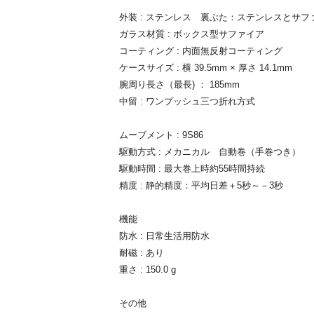
外装 : ステンレス 裏ぶた：ステンレスとサフ
ガラス材質 : ボックス型サファイア
コーティング : 内面無反射コーティング
ケースサイズ : 横 39.5mm × 厚さ 14.1mm
腕周り長さ（最長) ： 185mm
中留 : ワンプッシュ三つ折れ方式
ムーブメント : 9S86
駆動方式 : メカニカル 自動巻（手巻つき）
駆動時間 : 最大巻上時約55時間持続
精度 : 静的精度：平均日差＋5秒～－3秒
機能
防水 : 日常生活用防水
耐磁 : あり
重さ : 150.0 g
その他