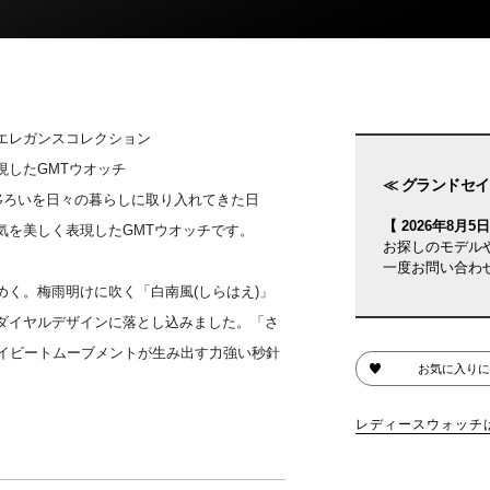
エレガンスコレクション
現したGMTウオッチ
≪ グランドセイ
移ろいを日々の暮らしに取り入れてきた日
【 2026年8月5日(
気を美しく表現したGMTウオッチです。
お探しのモデル
一度お問い合わせ
く。梅雨明けに吹く「白南風(しらはえ)」
ダイヤルデザインに落とし込みました。「さ
ハイビートムーブメントが生み出す力強い秒針
お気に入りに
レディースウォッチ